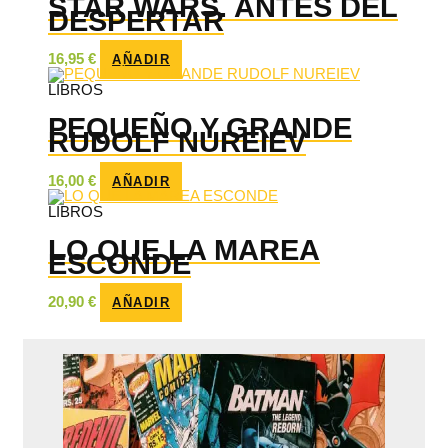
STAR WARS. ANTES DEL
DESPERTAR
16,95
€
AÑADIR
LIBROS
PEQUEÑO Y GRANDE
RUDOLF NUREIEV
16,00
€
AÑADIR
LIBROS
LO QUE LA MAREA
ESCONDE
20,90
€
AÑADIR