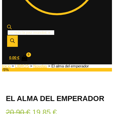
Búsqueda
de
productos
0,00
€
Inicio
>
LIBROS
>
Novelas
> El alma del emperador
-5%
EL ALMA DEL EMPERADOR
El
El
20,90
€
19,85
€