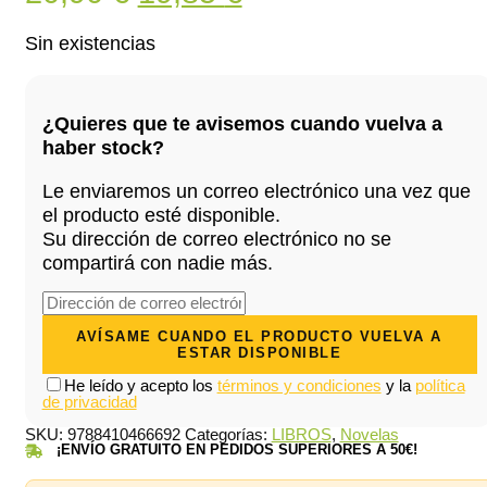
precio
precio
Sin existencias
original
actual
era:
es:
¿Quieres que te avisemos cuando vuelva a
20,90 €.
19,85 €.
haber stock?
Le enviaremos un correo electrónico una vez que
el producto esté disponible.
Su dirección de correo electrónico no se
compartirá con nadie más.
He leído y acepto los
términos y condiciones
y la
política
de privacidad
SKU:
9788410466692
Categorías:
LIBROS
,
Novelas
¡ENVÍO GRATUITO EN PEDIDOS SUPERIORES A 50€!