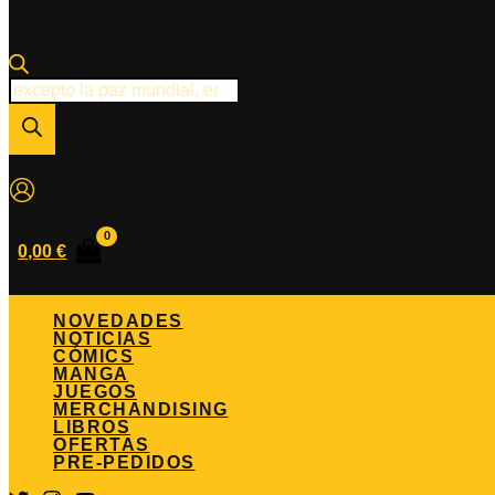
Búsqueda
de
productos
0,00
€
NOVEDADES
NOTICIAS
CÓMICS
MANGA
JUEGOS
MERCHANDISING
LIBROS
OFERTAS
PRE-PEDIDOS