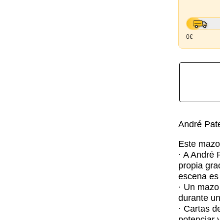
0€
André Pate
Este mazo 
· A André P
propia gra
escena es 
· Un mazo 
durante u
· Cartas d
potenciar 