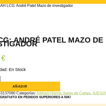
 AH LCG: André Patel Mazo de investigador
CG: ANDRÉ PATEL MAZO DE
STIGADOR
9
€
idad:
En Stock
+
AÑADIR
33137090
Categorías:
Arkham Horror
,
Juego de Cartas
,
JUEGO
 GRATUITO EN PEDIDOS SUPERIORES A 50€!
or