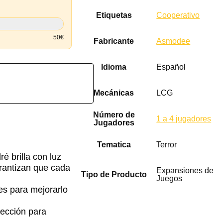
Etiquetas
Cooperativo
50€
Fabricante
Asmodee
Idioma
Español
Mecánicas
LCG
Número de
1 a 4 jugadores
Jugadores
Tematica
Terror
ré brilla con luz
arantizan que cada
Expansiones de
Tipo de Producto
Juegos
es para mejorarlo
lección para