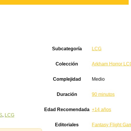
Subcategoría
LCG
Colección
Arkham Horror LC
Complejidad
Medio
Duración
90 minutos
Edad Recomendada
+14 años
S
,
LCG
Editoriales
Fantasy Flight Ga