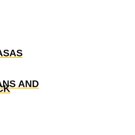
ASAS
ANS AND
CK