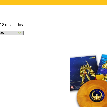
Ordenado
18 resultados
por
los
últimos