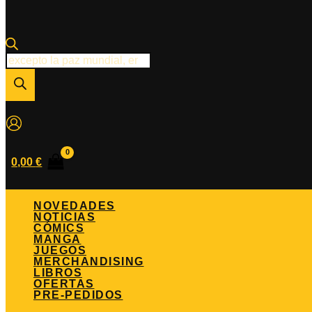
Búsqueda
de
productos
0,00
€
NOVEDADES
NOTICIAS
CÓMICS
MANGA
JUEGOS
MERCHANDISING
LIBROS
OFERTAS
PRE-PEDIDOS