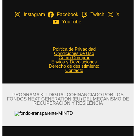
Instagram
Facebook
Twitch
X
YouTube
Política de Privacidad
Condiciones de Uso
Como Comprar
Envios y Devoluciones
Derecho de desistimiento
Contacto
PROGRAMA KIT DIGITAL COFINANCIADO POR LOS
FONDOS NEXT GENERATION (EU) DEL MECANISMO DE
RECUPERACIÓN Y RESILENCIA