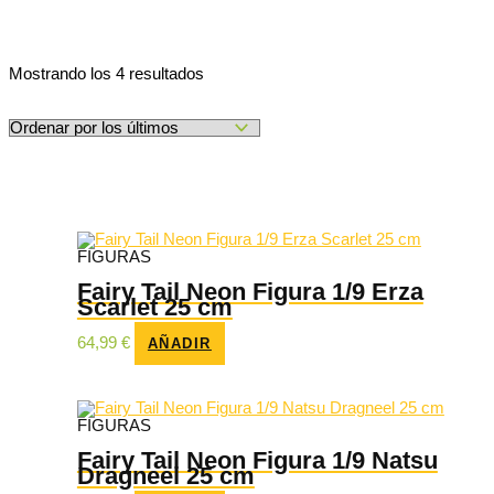
Ordenado
Mostrando los 4 resultados
por
los
últimos
FIGURAS
Fairy Tail Neon Figura 1/9 Erza
Scarlet 25 cm
64,99
€
AÑADIR
FIGURAS
Fairy Tail Neon Figura 1/9 Natsu
Dragneel 25 cm