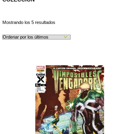
Ordenado
Mostrando los 5 resultados
por
los
últimos