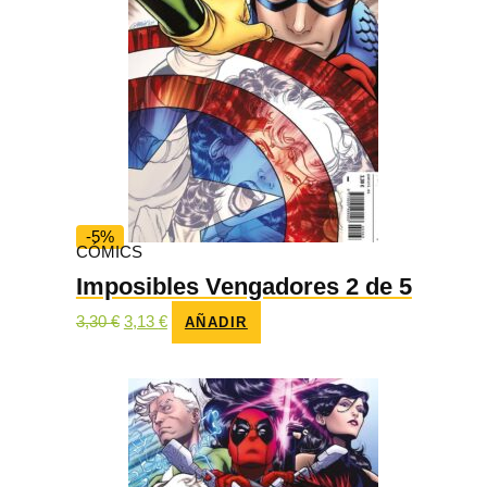
-5%
CÓMICS
Imposibles Vengadores 2 de 5
El
El
3,30
€
3,13
€
AÑADIR
precio
precio
original
actual
era:
es:
3,30 €.
3,13 €.