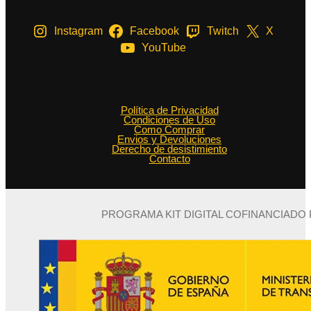
Instagram
Facebook
Twitch
X
YouTube
Política de Privacidad
Condiciones de Uso
Como Comprar
Envios y Devoluciones
Derecho de desistimiento
Contacto
PROGRAMA KIT DIGITAL COFINANCIADO