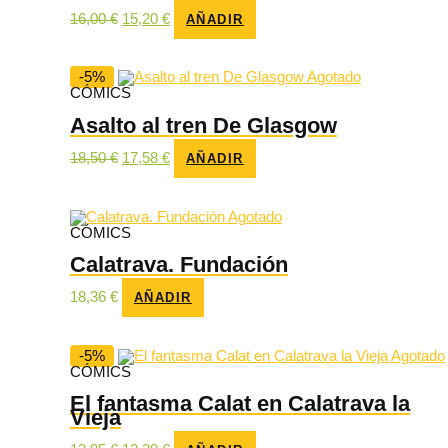
El
El
16,00
€
15,20
€
AÑADIR
precio
precio
original
actual
era:
es:
16,00 €.
15,20 €.
-5%
Agotado
CÓMICS
Asalto al tren De Glasgow
El
El
18,50
€
17,58
€
AÑADIR
precio
precio
original
actual
era:
es:
18,50 €.
17,58 €.
Agotado
CÓMICS
Calatrava. Fundación
18,36
€
AÑADIR
-5%
Agotado
CÓMICS
El fantasma Calat en Calatrava la
Vieja