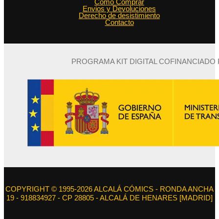
Como Comprar
Envios y Devoluciones
Derecho de desistimiento
Contacto
PROGRAMA KIT DIGITAL COFINANCIADO
COPYRIGHT © 1995-2026 ALCALÁ CÓMICS - RONDA ANCHA
19 - 918834927 - CP 28805 - ALCALÁ DE HENARES [MADRID]