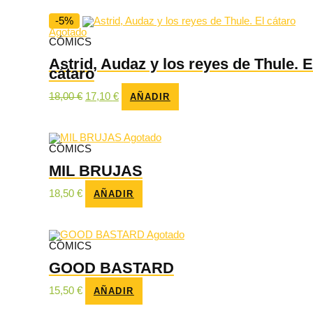
-5%
Agotado
CÓMICS
Astrid, Audaz y los reyes de Thule. E
cátaro
El
El
18,00
€
17,10
€
AÑADIR
precio
precio
original
actual
era:
es:
18,00 €.
17,10 €.
Agotado
CÓMICS
MIL BRUJAS
18,50
€
AÑADIR
Agotado
CÓMICS
GOOD BASTARD
15,50
€
AÑADIR