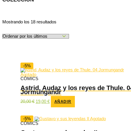
Ordenado
Mostrando los 18 resultados
por
los
últimos
-5%
Agotado
CÓMICS
Astrid, Audaz y los reyes de Thule. 0
Jormungandr
El
El
20,00
€
19,00
€
AÑADIR
precio
precio
original
actual
era:
es:
20,00 €.
19,00 €.
-5%
Agotado
CÓMICS