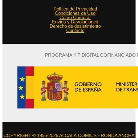
Política de Privacidad
Condiciones de Uso
Como Comprar
Envios y Devoluciones
Derecho de desistimiento
Contacto
PROGRAMA KIT DIGITAL COFINANCIADO
COPYRIGHT © 1995-2026 ALCALÁ CÓMICS - RONDA ANCHA