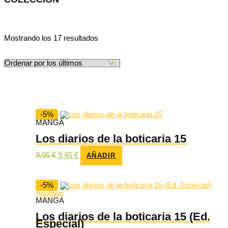
Ordenado
Mostrando los 17 resultados
por
los
últimos
-5%
MANGA
Los diarios de la boticaria 15
El
El
9,95
€
9,45
€
AÑADIR
precio
precio
original
actual
era:
es:
9,95 €.
9,45 €.
-5%
Agotado
MANGA
Los diarios de la boticaria 15 (Ed.
Especial)