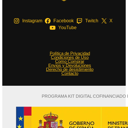
Instagram
Facebook
Twitch
X
YouTube
Política de Privacidad
Condiciones de Uso
Como Comprar
Envios y Devoluciones
Derecho de desistimiento
Contacto
PROGRAMA KIT DIGITAL COFINANCIADO