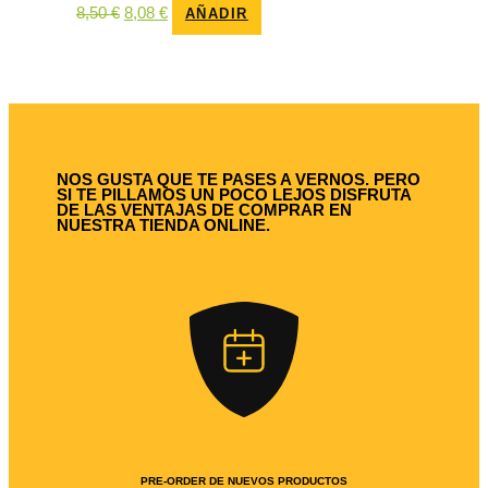
El
El
8,50
€
8,08
€
AÑADIR
precio
precio
original
actual
era:
es:
8,50 €.
8,08 €.
NOS GUSTA QUE TE PASES A VERNOS. PERO
SI TE PILLAMOS UN POCO LEJOS DISFRUTA
DE LAS VENTAJAS DE COMPRAR EN
NUESTRA TIENDA ONLINE.
PRE-ORDER DE NUEVOS PRODUCTOS