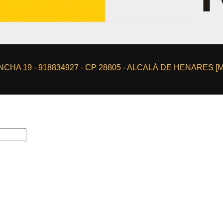
CHA 19 - 918834927 - CP 28805 - ALCALÁ DE HENARES [