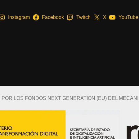
Instagram
Facebook
Twitch
X
YouTube
O POR LOS FONDOS NEXT GENERATION (EU) DEL MECAN