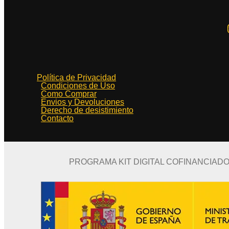
Política de Privacidad
Condiciones de Uso
Como Comprar
Envios y Devoluciones
Derecho de desistimiento
Contacto
PROGRAMA KIT DIGITAL COFINANCIAD