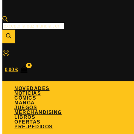
Búsqueda
de
productos
0,00
€
NOVEDADES
NOTICIAS
CÓMICS
MANGA
JUEGOS
MERCHANDISING
LIBROS
OFERTAS
PRE-PEDIDOS