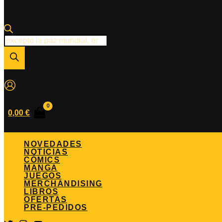
Búsqueda
de
productos
0,00
€
NOVEDADES
NOTICIAS
CÓMICS
MANGA
JUEGOS
MERCHANDISING
LIBROS
OFERTAS
PRE-PEDIDOS