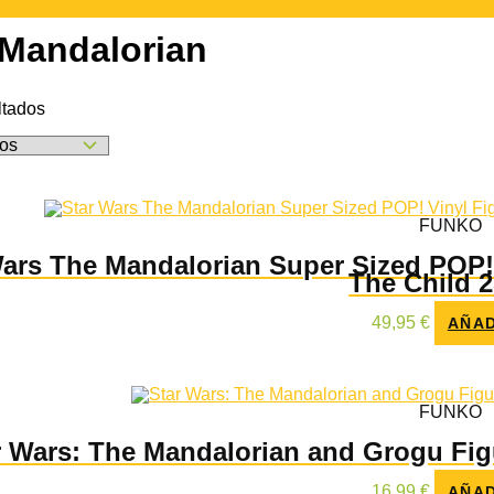
 Mandalorian
Ordenado
ltados
por
los
últimos
FUNKO
Wars The Mandalorian Super Sized POP!
The Child 
49,95
€
AÑAD
FUNKO
r Wars: The Mandalorian and Grogu Fi
16,99
€
AÑAD