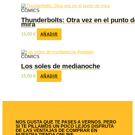
era:
es:
15,50 €.
14,72 €.
CÓMICS
Thunderbolts: Otra vez en el punto d
mira
16,50
€
AÑADIR
Agotado
CÓMICS
Los soles de medianoche
15,50
€
AÑADIR
NOS GUSTA QUE TE PASES A VERNOS. PERO
SI TE PILLAMOS UN POCO LEJOS DISFRUTA
DE LAS VENTAJAS DE COMPRAR EN
NUESTRA TIENDA ONLINE.