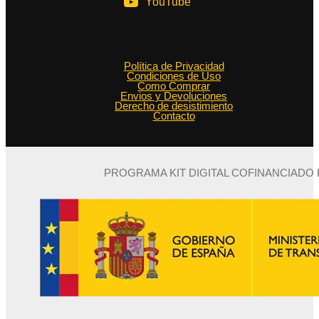
YouTube
Política de Privacidad
Condiciones de Uso
Como Comprar
Envios y Devoluciones
Derecho de desistimiento
Contacto
PROGRAMA KIT DIGITAL COFINANCIADO