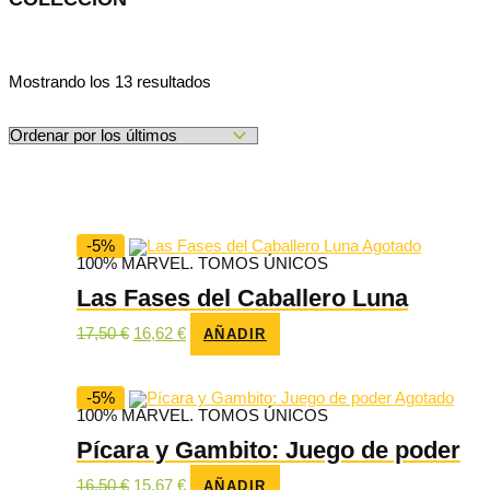
Ordenado
Mostrando los 13 resultados
por
los
últimos
-5%
Agotado
100% MARVEL. TOMOS ÚNICOS
Las Fases del Caballero Luna
El
El
17,50
€
16,62
€
AÑADIR
precio
precio
original
actual
era:
es:
17,50 €.
16,62 €.
-5%
Agotado
100% MARVEL. TOMOS ÚNICOS
Pícara y Gambito: Juego de poder
El
El
16,50
€
15,67
€
AÑADIR