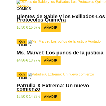
Agotado
CÓMICS
Dientes de Sable y los Exiliados-Los
Protocolos Quimera
El
El
16,50
€
15,67
€
AÑADIR
precio
precio
original
actual
era:
es:
16,50 €.
15,67 €.
-5%
Agotado
CÓMICS
Ms. Marvel: Los puños de la justicia
El
El
14,50
€
13,77
€
AÑADIR
precio
precio
original
actual
era:
es:
14,50 €.
13,77 €.
-5%
CÓMICS
Patrulla-X Extrema: Un nuevo
comienzo
El
El
15,50
€
14,72
€
AÑADIR
precio
precio
original
actual