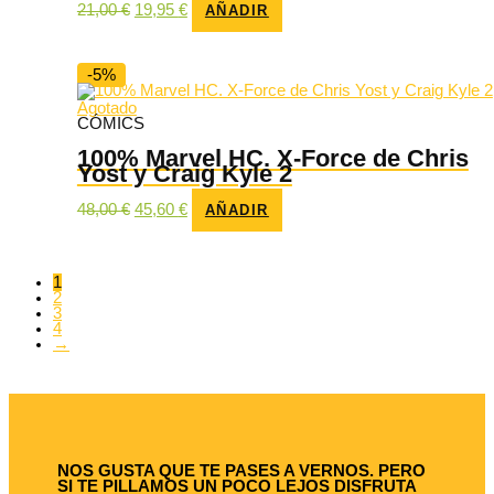
El
El
21,00
€
19,95
€
AÑADIR
precio
precio
original
actual
era:
es:
21,00 €.
19,95 €.
-5%
Agotado
CÓMICS
100% Marvel HC. X-Force de Chris
Yost y Craig Kyle 2
El
El
48,00
€
45,60
€
AÑADIR
precio
precio
original
actual
era:
es:
48,00 €.
45,60 €.
1
2
3
4
→
NOS GUSTA QUE TE PASES A VERNOS. PERO
SI TE PILLAMOS UN POCO LEJOS DISFRUTA