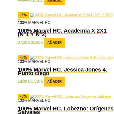
AÑADIR
precio
precio
original
actual
era:
es:
22,00 €.
20,90 €.
-5%
Agotado
100% MARVEL HC
100% Marvel HC. Academia X 2X1
(Nº1 Y Nº2)
El
El
27,00
€
25,65
€
AÑADIR
precio
precio
original
actual
era:
es:
27,00 €.
25,65 €.
-5%
100% MARVEL HC
100% Marvel HC. Jessica Jones 4.
Punto ciego
El
El
18,00
€
17,10
€
AÑADIR
precio
precio
original
actual
era:
es:
18,00 €.
17,10 €.
-5%
100% MARVEL HC
100% Marvel HC. Lobezno: Orígenes
Salvajes