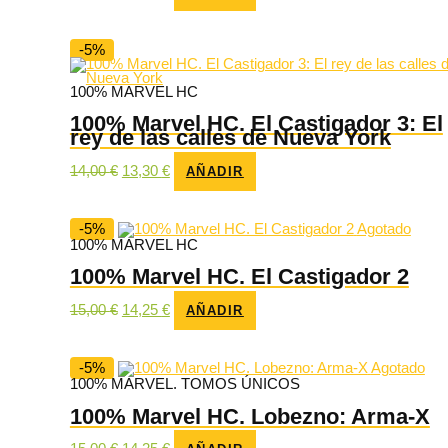
precio
precio
original
actual
era:
es:
15,00 €.
14,25 €.
-5%
100% MARVEL HC
100% Marvel HC. El Castigador 3: El
rey de las calles de Nueva York
El
El
14,00
€
13,30
€
AÑADIR
precio
precio
original
actual
era:
es:
14,00 €.
13,30 €.
-5%
Agotado
100% MARVEL HC
100% Marvel HC. El Castigador 2
El
El
15,00
€
14,25
€
AÑADIR
precio
precio
original
actual
era:
es:
15,00 €.
14,25 €.
-5%
Agotado
100% MARVEL. TOMOS ÚNICOS
100% Marvel HC. Lobezno: Arma-X
El
El