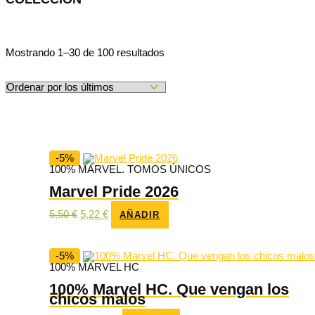
Ordenado
Mostrando 1–30 de 100 resultados
por
los
últimos
-5%
100% MARVEL. TOMOS ÚNICOS
Marvel Pride 2026
El
El
5,50
€
5,22
€
AÑADIR
precio
precio
original
actual
era:
es:
5,50 €.
5,22 €.
-5%
100% MARVEL HC
100% Marvel HC. Que vengan los
chicos malos