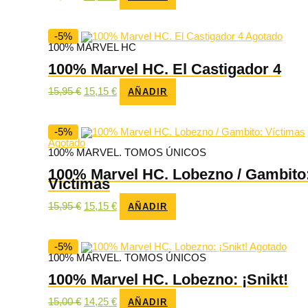
precio
precio
original
actual
era:
es:
15,00 €.
14,25 €.
-5%
Agotado
100% MARVEL HC
100% Marvel HC. El Castigador 4
El
El
15,95
€
15,15
€
AÑADIR
precio
precio
original
actual
era:
es:
15,95 €.
15,15 €.
-5%
Agotado
100% MARVEL. TOMOS ÚNICOS
100% Marvel HC. Lobezno / Gambito
Víctimas
El
El
15,95
€
15,15
€
AÑADIR
precio
precio
original
actual
era:
es:
15,95 €.
15,15 €.
-5%
Agotado
100% MARVEL. TOMOS ÚNICOS
100% Marvel HC. Lobezno: ¡Snikt!
El
El
15,00
€
14,25
€
AÑADIR