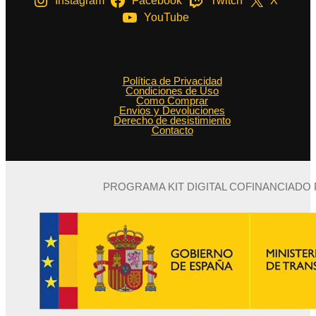
Instagram
Facebook
Twitch
X
YouTube
Política de Privacidad
Condiciones de Uso
Como Comprar
Envios y Devoluciones
Derecho de desistimiento
Contacto
PROGRAMA KIT DIGITAL COFINANCIADO