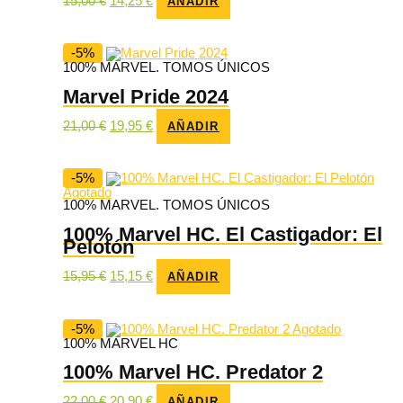
15,00
€
14,25
€
AÑADIR
precio
precio
original
actual
era:
es:
15,00 €.
14,25 €.
-5%
100% MARVEL. TOMOS ÚNICOS
Marvel Pride 2024
El
El
21,00
€
19,95
€
AÑADIR
precio
precio
original
actual
era:
es:
21,00 €.
19,95 €.
-5%
Agotado
100% MARVEL. TOMOS ÚNICOS
100% Marvel HC. El Castigador: El
Pelotón
El
El
15,95
€
15,15
€
AÑADIR
precio
precio
original
actual
era:
es:
15,95 €.
15,15 €.
-5%
Agotado
100% MARVEL HC
100% Marvel HC. Predator 2
El
El
22,00
€
20,90
€
AÑADIR