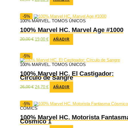
precio
precio
original
actual
era:
es:
22,00 €.
20,90 €.
-5%
100% MARVEL. TOMOS ÚNICOS
100% Marvel HC. Marvel Age #1000
El
El
20,00
€
19,00
€
AÑADIR
precio
precio
original
actual
era:
es:
20,00 €.
19,00 €.
-5%
100% MARVEL. TOMOS ÚNICOS
100% Marvel HC. El Castigador:
Círculo de Sangre
El
El
26,00
€
24,70
€
AÑADIR
precio
precio
original
actual
era:
es:
26,00 €.
24,70 €.
-5%
CÓMICS
100% Marvel HC. Motorista Fantasm
Cósmico 1