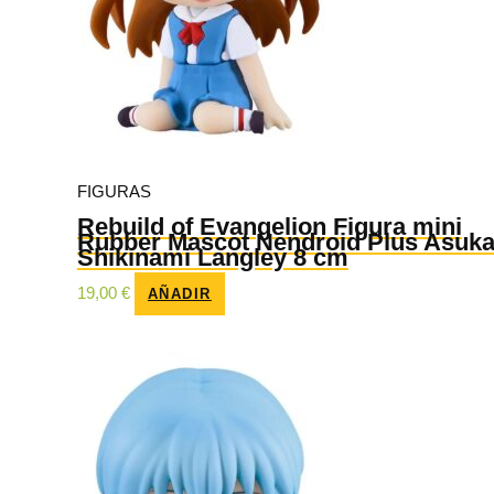
FIGURAS
Rebuild of Evangelion Figura mini
Rubber Mascot Nendroid Plus Asuk
Shikinami Langley 8 cm
19,00
€
AÑADIR