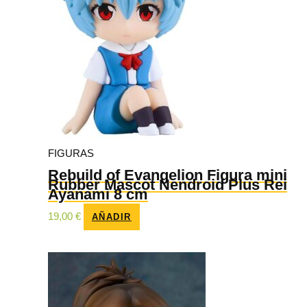
FIGURAS
Rebuild of Evangelion Figura mini
Rubber Mascot Nendroid Plus Rei
Ayanami 8 cm
19,00
€
AÑADIR