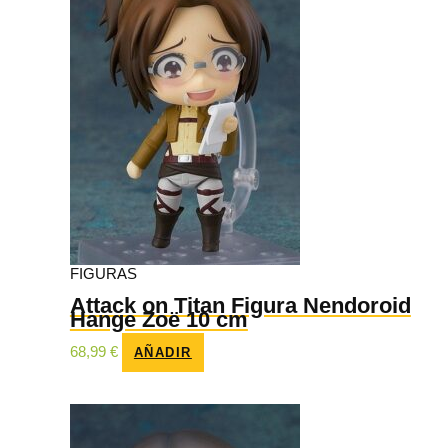
FIGURAS
Attack on Titan Figura Nendoroid
Hange Zoë 10 cm
68,99
€
AÑADIR