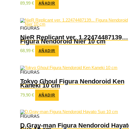
89,99
€
AÑADIR
FIGURAS
NieR Replicant ver. 1.22474487139…
Figura Nendoroid Nier 10 cm
68,99
€
AÑADIR
FIGURAS
Tokyo Ghoul Figura Nendoroid Ken
Kaneki 10 cm
79,90
€
AÑADIR
FIGURAS
D.Gray-man Figura Nendoroid Hayat