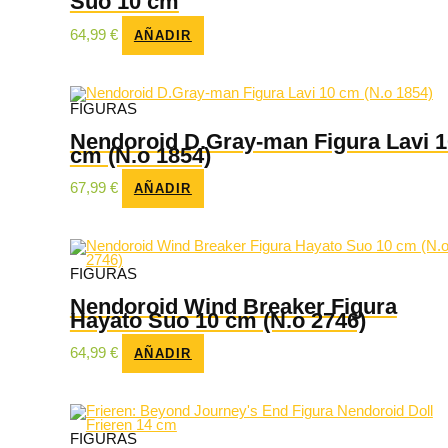
Suo 10 cm
64,99
€
AÑADIR
FIGURAS
Nendoroid D.Gray-man Figura Lavi 1
cm (N.o 1854)
67,99
€
AÑADIR
FIGURAS
Nendoroid Wind Breaker Figura
Hayato Suo 10 cm (N.o 2746)
64,99
€
AÑADIR
FIGURAS