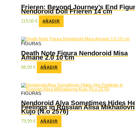
Frieren: Beyond Journey’s End Figu
Nendoroid Doll Frieren 14 cm
119,00
€
AÑADIR
FIGURAS
Death Note Figura Nendoroid Misa
Amane 2.0 10 cm
68,99
€
AÑADIR
FIGURAS
Nendoroid Alya Sometimes Hides H
Feelings in Russian Alisa Mikhailovn
Kujo (N.o 2576)
79,99
€
AÑADIR