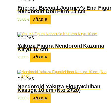
Frieren: Beyond Journey’s End Figu
Nendoroid Doll Fern 14 cm
99,00
€
AÑADIR
FIGURAS
Yakuza Figura Nendoroid Kazuma
Kiryu 10 cm
79,00
€
AÑADIR
FIGURAS
Nendoroid Yakuza FiguraIchiban
Kasuga 10 cm (N.o 2720)
79,00
€
AÑADIR