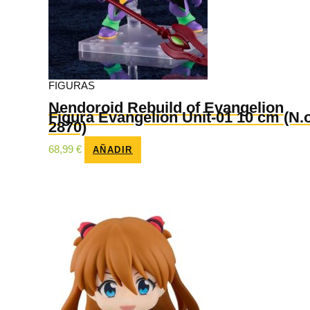
FIGURAS
Nendoroid Rebuild of Evangelion
Figura Evangelion Unit-01 10 cm (N.
2870)
68,99
€
AÑADIR