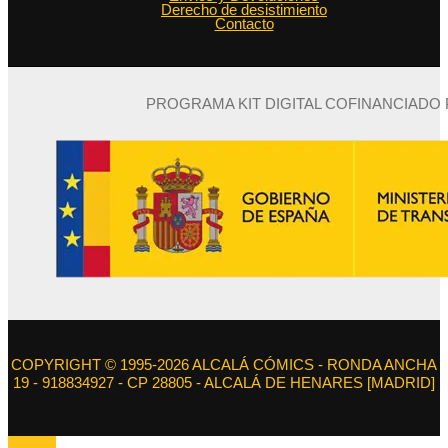
Derecho de desistimiento
Contacto
PROGRAMA KIT DIGITAL COFINANCIADO
COPYRIGHT © 1995-2026 ALCALÁ CÓMICS - RONDA ANCHA
19 - 918834927 - CP 28805 - ALCALÁ DE HENARES [MADRID]