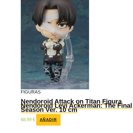
FIGURAS
Nendoroid Attack on Titan Figura
Nendoroid Levi Ackerman: The Final
Season Ver. 10 cm
68,99
€
AÑADIR