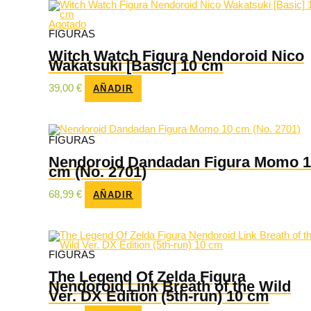
Agotado
FIGURAS
Witch Watch Figura Nendoroid Nico
Wakatsuki [Basic] 10 cm
39,00
€
AÑADIR
FIGURAS
Nendoroid Dandadan Figura Momo 
cm (No. 2701)
68,99
€
AÑADIR
FIGURAS
The Legend Of Zelda Figura
Nendoroid Link Breath of the Wild
Ver. DX Edition (5th-run) 10 cm