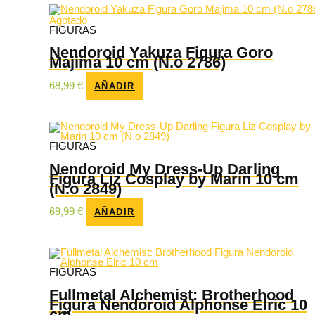
Agotado
FIGURAS
Nendoroid Yakuza Figura Goro
Majima 10 cm (N.o 2786)
68,99
€
AÑADIR
FIGURAS
Nendoroid My Dress-Up Darling
Figura Liz Cosplay by Marin 10 cm
(N.o 2849)
69,99
€
AÑADIR
FIGURAS
Fullmetal Alchemist: Brotherhood
Figura Nendoroid Alphonse Elric 10
cm