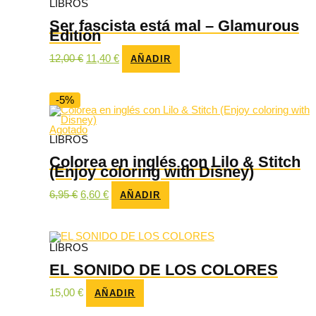
LIBROS
Ser fascista está mal – Glamurous
Edition
El
El
12,00
€
11,40
€
AÑADIR
precio
precio
original
actual
era:
es:
12,00 €.
11,40 €.
-5%
Agotado
LIBROS
Colorea en inglés con Lilo & Stitch
(Enjoy coloring with Disney)
El
El
6,95
€
6,60
€
AÑADIR
precio
precio
original
actual
era:
es:
6,95 €.
6,60 €.
LIBROS
EL SONIDO DE LOS COLORES
15,00
€
AÑADIR