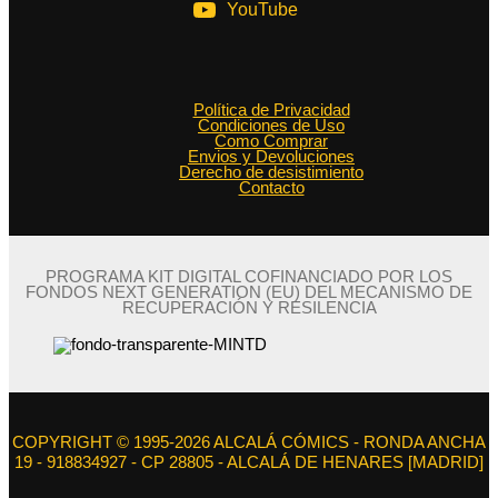
YouTube
Política de Privacidad
Condiciones de Uso
Como Comprar
Envios y Devoluciones
Derecho de desistimiento
Contacto
PROGRAMA KIT DIGITAL COFINANCIADO POR LOS
FONDOS NEXT GENERATION (EU) DEL MECANISMO DE
RECUPERACIÓN Y RESILENCIA
COPYRIGHT © 1995-2026 ALCALÁ CÓMICS - RONDA ANCHA
19 - 918834927 - CP 28805 - ALCALÁ DE HENARES [MADRID]