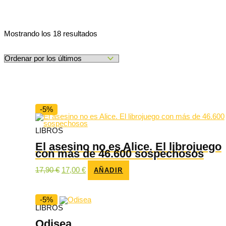
Ordenado
Mostrando los 18 resultados
por
los
últimos
-5%
LIBROS
El asesino no es Alice. El librojuego
con más de 46.600 sospechosos
El
El
17,90
€
17,00
€
AÑADIR
precio
precio
original
actual
era:
es:
17,90 €.
17,00 €.
-5%
LIBROS
Odisea