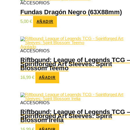
ACCESORIOS
Fundas Dragón Negro (63X88mm)
5,00
€
AÑADIR
Agotado
ACCESORIOS
Riftbound: League of Legends TCG 
Spiritforged Art Sleeves: Spirit
Blossom Teemo
16,99
€
AÑADIR
ACCESORIOS
Riftbound: League of Legends TCG 
Spiritforged Art Sleeves: Spirit
Blossom Irelia
16,99
€
AÑADIR