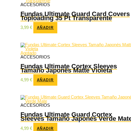
ACCESORIOS
Fundas Ultimate Guard Card Covers
Toploading 35 Pt Transparente
3,99
€
AÑADIR
Agotado
ACCESORIOS
Fundas Ultimate Cortex Sleeves
Tamaño Japonés Matte Violeta
4,99
€
AÑADIR
ACCESORIOS
Fundas Ultimate Guard Cortex
Sleeves Tamaño Japonés Verde Mat
4,99
€
AÑADIR