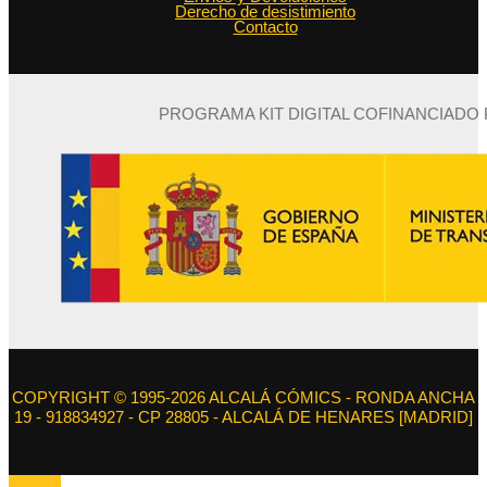
Derecho de desistimiento
Contacto
PROGRAMA KIT DIGITAL COFINANCIADO
COPYRIGHT © 1995-2026 ALCALÁ CÓMICS - RONDA ANCHA
19 - 918834927 - CP 28805 - ALCALÁ DE HENARES [MADRID]