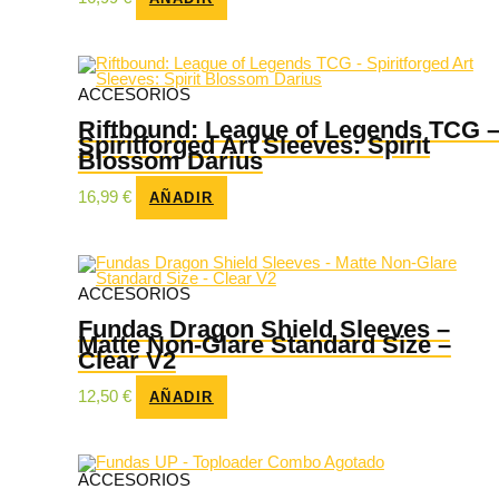
ACCESORIOS
Riftbound: League of Legends TCG 
Spiritforged Art Sleeves: Spirit
Blossom Darius
16,99
€
AÑADIR
ACCESORIOS
Fundas Dragon Shield Sleeves –
Matte Non-Glare Standard Size –
Clear V2
12,50
€
AÑADIR
Agotado
ACCESORIOS