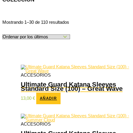
Ordenado
Mostrando 1–30 de 110 resultados
por
los
últimos
ACCESORIOS
Ultimate Guard Katana Sleeves
Standard Size (100) – Great Wave
13,00
€
AÑADIR
ACCESORIOS