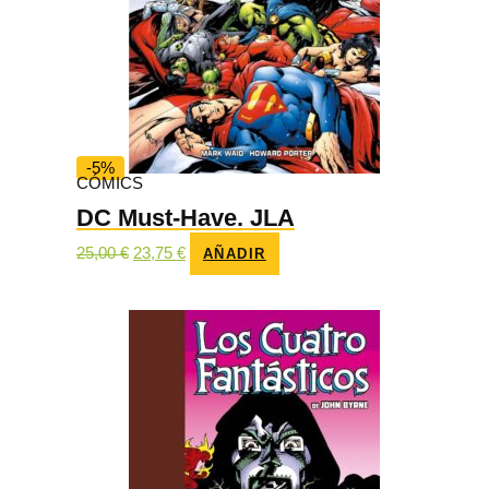
-5%
CÓMICS
DC Must-Have. JLA
El
El
25,00
€
23,75
€
AÑADIR
precio
precio
original
actual
era:
es:
25,00 €.
23,75 €.