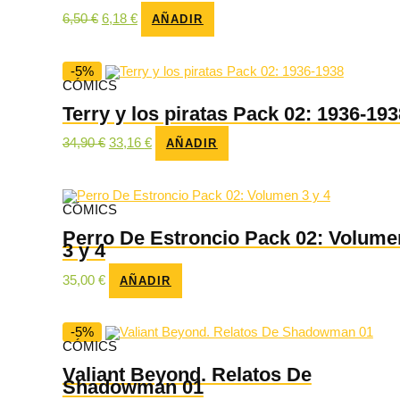
El
El
6,50
€
6,18
€
AÑADIR
precio
precio
original
actual
era:
es:
6,50 €.
6,18 €.
-5%
CÓMICS
Terry y los piratas Pack 02: 1936-193
El
El
34,90
€
33,16
€
AÑADIR
precio
precio
original
actual
era:
es:
34,90 €.
33,16 €.
CÓMICS
Perro De Estroncio Pack 02: Volume
3 y 4
35,00
€
AÑADIR
-5%
CÓMICS
Valiant Beyond. Relatos De
Shadowman 01