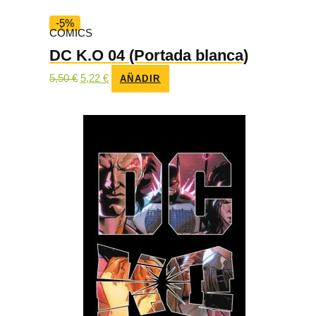
-5%
CÓMICS
DC K.O 04 (Portada blanca)
El
El
5,50
€
5,22
€
AÑADIR
precio
precio
original
actual
era:
es:
5,50 €.
5,22 €.