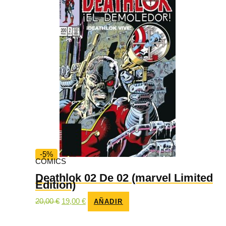
-5%
CÓMICS
Deathlok 02 De 02 (marvel Limited
Edition)
El
El
20,00
€
19,00
€
AÑADIR
precio
precio
original
actual
era:
es: