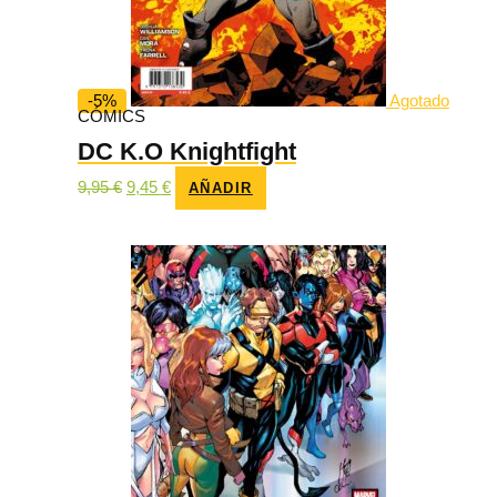
-5%
Agotado
CÓMICS
DC K.O Knightfight
El
El
9,95
€
9,45
€
AÑADIR
precio
precio
original
actual
era:
es:
9,95 €.
9,45 €.