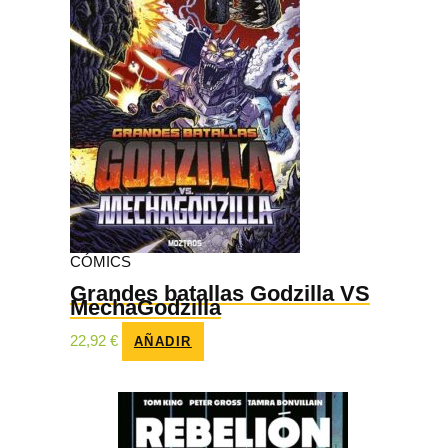
CÓMICS
Grandes batallas Godzilla VS
MechaGodzilla
22,92
€
AÑADIR