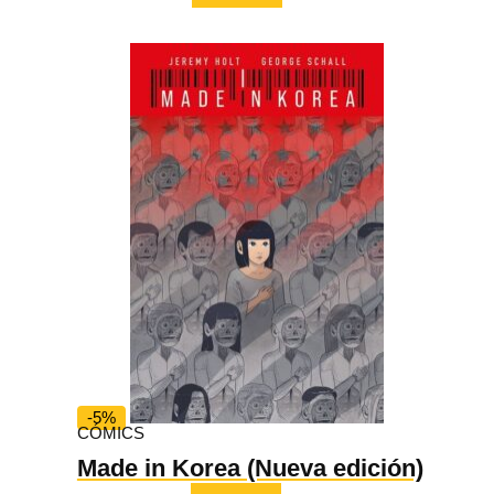
original
actual
era:
es:
49,00 €.
46,55 €.
-5%
CÓMICS
Made in Korea (Nueva edición)