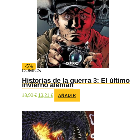
-5%
CÓMICS
Historias de la guerra 3: El último
invierno alemán
El
El
13,90
€
13,21
€
AÑADIR
precio
precio
original
actual
era:
es:
13,90 €.
13,21 €.