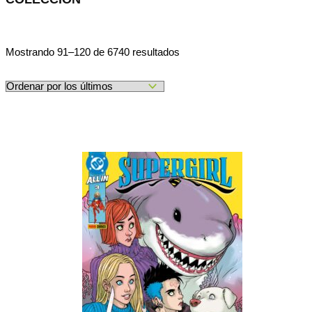
Ordenado
Mostrando 91–120 de 6740 resultados
por
los
últimos