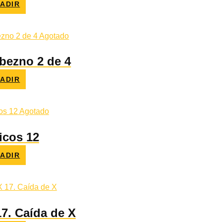
ADIR
o
l
€.
Agotado
bezno 2 de 4
ADIR
o
l
€.
Agotado
icos 12
ADIR
o
l
€.
17. Caída de X