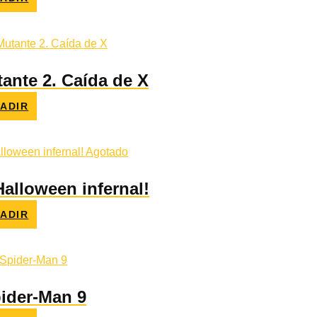
o
l
€.
ante 2. Caída de X
ADIR
o
l
€.
Agotado
Halloween infernal!
ADIR
o
l
€.
pider-Man 9