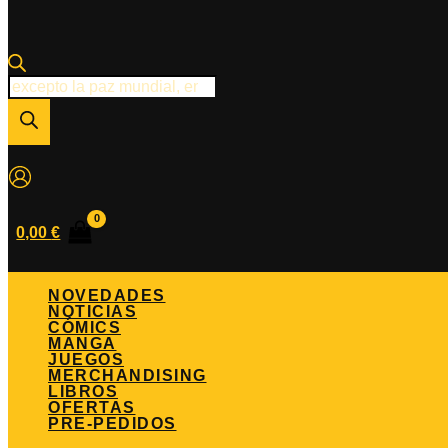
Búsqueda
de
productos
0,00
€
NOVEDADES
NOTICIAS
CÓMICS
MANGA
JUEGOS
MERCHANDISING
LIBROS
OFERTAS
PRE-PEDIDOS