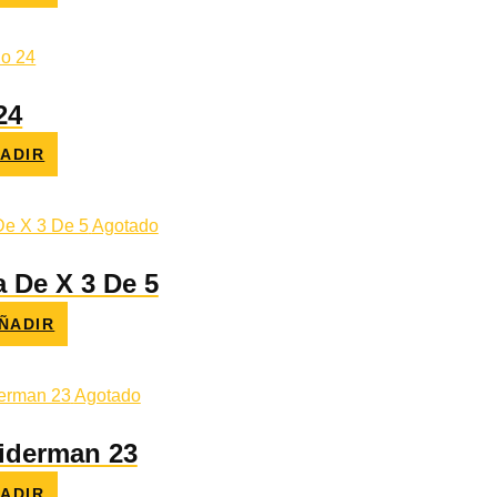
o
l
€.
24
ADIR
o
l
€.
Agotado
a De X 3 De 5
ÑADIR
io
al
6 €.
Agotado
iderman 23
ADIR