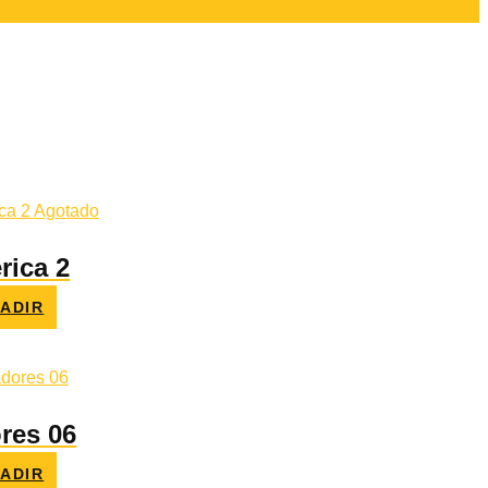
Agotado
rica 2
ADIR
o
l
€.
res 06
ADIR