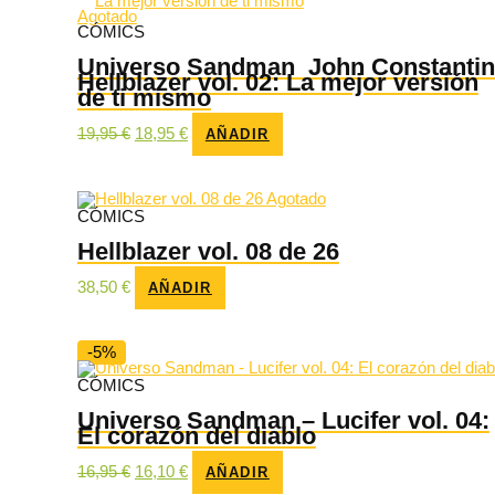
Agotado
CÓMICS
Universo Sandman  John Constanti
Hellblazer vol. 02: La mejor versión
de ti mismo
El
El
19,95
€
18,95
€
AÑADIR
precio
precio
original
actual
era:
es:
19,95 €.
18,95 €.
Agotado
CÓMICS
Hellblazer vol. 08 de 26
38,50
€
AÑADIR
-5%
CÓMICS
Universo Sandman – Lucifer vol. 04:
El corazón del diablo
El
El
16,95
€
16,10
€
AÑADIR
precio
precio