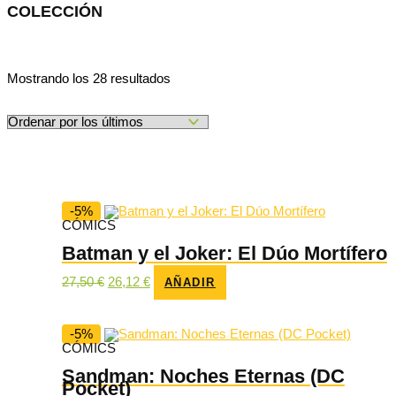
COLECCIÓN
Ordenado
Mostrando los 28 resultados
por
los
últimos
-5%
CÓMICS
Batman y el Joker: El Dúo Mortífero
El
El
27,50
€
26,12
€
AÑADIR
precio
precio
original
actual
era:
es:
27,50 €.
26,12 €.
-5%
CÓMICS
Sandman: Noches Eternas (DC
Pocket)