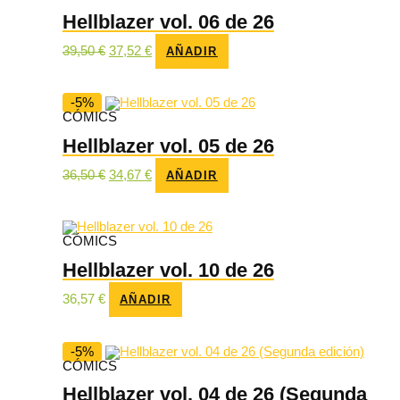
Hellblazer vol. 06 de 26
El
El
39,50
€
37,52
€
AÑADIR
precio
precio
original
actual
era:
es:
39,50 €.
37,52 €.
-5%
CÓMICS
Hellblazer vol. 05 de 26
El
El
36,50
€
34,67
€
AÑADIR
precio
precio
original
actual
era:
es:
36,50 €.
34,67 €.
CÓMICS
Hellblazer vol. 10 de 26
36,57
€
AÑADIR
-5%
CÓMICS
Hellblazer vol. 04 de 26 (Segunda