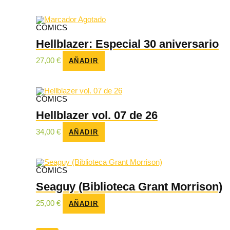
original
actual
era:
es:
16,95 €.
16,10 €.
Agotado
CÓMICS
Hellblazer: Especial 30 aniversario
27,00
€
AÑADIR
CÓMICS
Hellblazer vol. 07 de 26
34,00
€
AÑADIR
CÓMICS
Seaguy (Biblioteca Grant Morrison)
25,00
€
AÑADIR