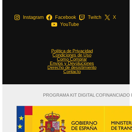
Instagram
Facebook
Twitch
X
YouTube
Política de Privacidad
Condiciones de Uso
Como Comprar
Envios y Devoluciones
Derecho de desistimiento
Contacto
PROGRAMA KIT DIGITAL COFINANCIADO