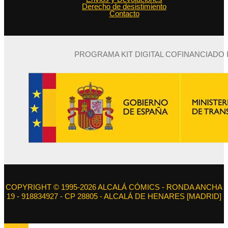
Derecho de desistimiento
Contacto
PROGRAMA KIT DIGITAL COFINANCIADO
COPYRIGHT © 1995-2026 ALCALÁ CÓMICS - RONDA ANCHA
19 - 918834927 - CP 28805 - ALCALÁ DE HENARES [MADRID]