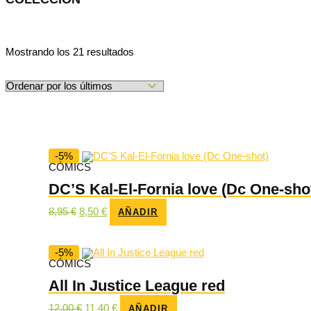
Ordenado
Mostrando los 21 resultados
por
los
últimos
-5%
CÓMICS
DC’S Kal-El-Fornia love (Dc One-sho
El
El
8,95
€
8,50
€
AÑADIR
precio
precio
original
actual
era:
es:
8,95 €.
8,50 €.
-5%
CÓMICS
All In Justice League red
El
El
12,00
€
11,40
€
AÑADIR