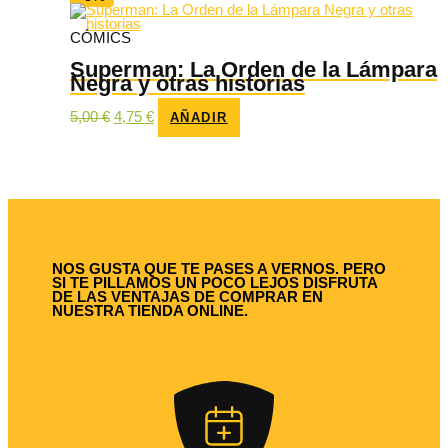
CÓMICS
Superman: La Orden de la Lámpara
Negra y otras historias
El
El
5,00
€
4,75
€
AÑADIR
precio
precio
original
actual
era:
es:
5,00 €.
4,75 €.
NOS GUSTA QUE TE PASES A VERNOS. PERO
SI TE PILLAMOS UN POCO LEJOS DISFRUTA
DE LAS VENTAJAS DE COMPRAR EN
NUESTRA TIENDA ONLINE.