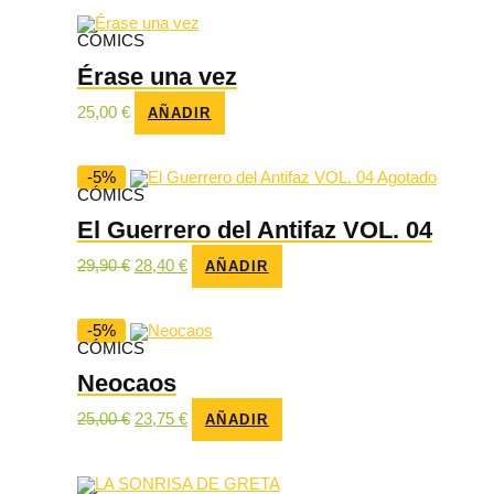
CÓMICS
Érase una vez
25,00
€
AÑADIR
-5%
Agotado
CÓMICS
El Guerrero del Antifaz VOL. 04
El
El
29,90
€
28,40
€
AÑADIR
precio
precio
original
actual
era:
es:
29,90 €.
28,40 €.
-5%
CÓMICS
Neocaos
El
El
25,00
€
23,75
€
AÑADIR
precio
precio
original
actual
era:
es:
25,00 €.
23,75 €.