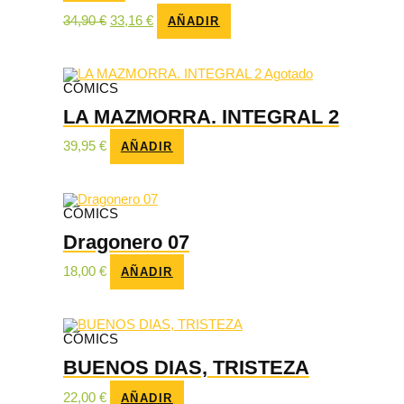
El
El
34,90
€
33,16
€
AÑADIR
precio
precio
original
actual
era:
es:
34,90 €.
33,16 €.
Agotado
CÓMICS
LA MAZMORRA. INTEGRAL 2
39,95
€
AÑADIR
CÓMICS
Dragonero 07
18,00
€
AÑADIR
CÓMICS
BUENOS DIAS, TRISTEZA
22,00
€
AÑADIR