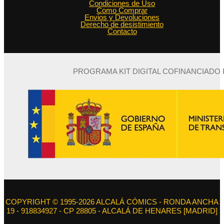
Condiciones de Uso
Como Comprar
Envios y Devoluciones
Derecho de desistimiento
Contacto
PROGRAMA KIT DIGITAL COFINANCIADO
COPYRIGHT © 1995-2026 ALCALÁ CÓMICS - RONDA ANCHA
19 - 918834927 - CP 28805 - ALCALÁ DE HENARES [MADRID]