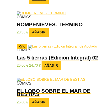
CÓMICS
ROMPENIEVES. TERMINO
29,95
€
AÑADIR
-5%
Agotado
CÓMICS
Las 5 tierras (Edicion Integral) 02
El
El
26,00
€
24,70
€
AÑADIR
precio
precio
original
actual
era:
es:
26,00 €.
24,70 €.
CÓMICS
EL LOBO SOBRE EL MAR DE
BESTIAS
25,00
€
AÑADIR