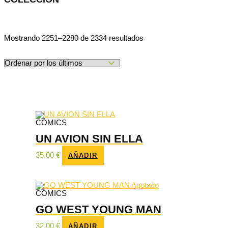
Ordenado
Mostrando 2251–2280 de 2334 resultados
por
los
últimos
CÓMICS
UN AVION SIN ELLA
35,00
€
AÑADIR
Agotado
CÓMICS
GO WEST YOUNG MAN
32,00
€
AÑADIR