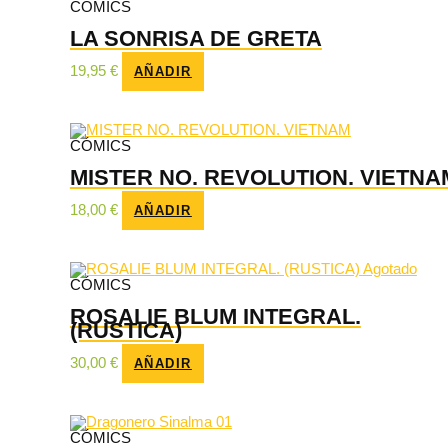
CÓMICS
LA SONRISA DE GRETA
19,95
€
AÑADIR
CÓMICS
MISTER NO. REVOLUTION. VIETNA
18,00
€
AÑADIR
Agotado
CÓMICS
ROSALIE BLUM INTEGRAL.
(RUSTICA)
30,00
€
AÑADIR
CÓMICS