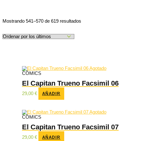
Ordenado
Mostrando 541–570 de 619 resultados
por
los
últimos
Agotado
CÓMICS
El Capitan Trueno Facsimil 06
29,00
€
AÑADIR
Agotado
CÓMICS
El Capitan Trueno Facsimil 07
29,00
€
AÑADIR