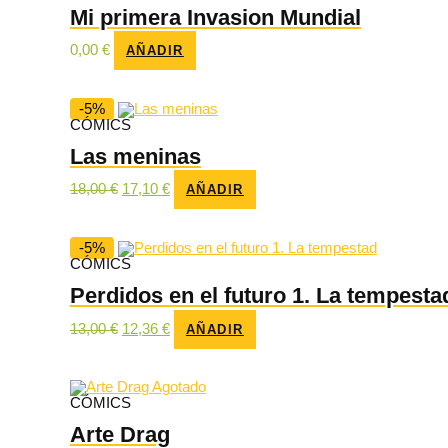
Mi primera Invasion Mundial
0,00
€
AÑADIR
-5%
CÓMICS
Las meninas
El
El
18,00
€
17,10
€
AÑADIR
precio
precio
original
actual
era:
es:
18,00 €.
17,10 €.
-5%
CÓMICS
Perdidos en el futuro 1. La tempesta
El
El
13,00
€
12,36
€
AÑADIR
precio
precio
original
actual
era:
es:
13,00 €.
12,36 €.
Agotado
CÓMICS
Arte Drag