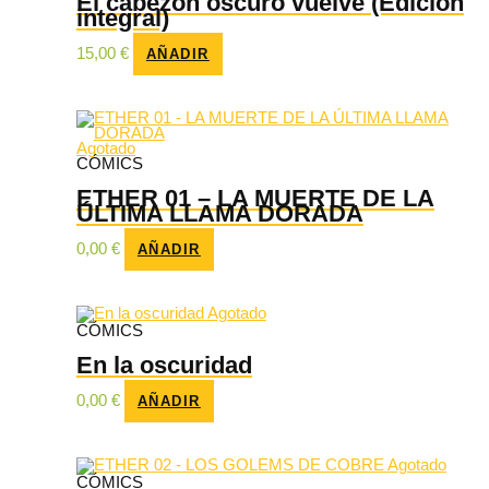
El cabezón oscuro vuelve (Edición
integral)
15,00
€
AÑADIR
Agotado
CÓMICS
ETHER 01 – LA MUERTE DE LA
ÚLTIMA LLAMA DORADA
0,00
€
AÑADIR
Agotado
CÓMICS
En la oscuridad
0,00
€
AÑADIR
Agotado
CÓMICS