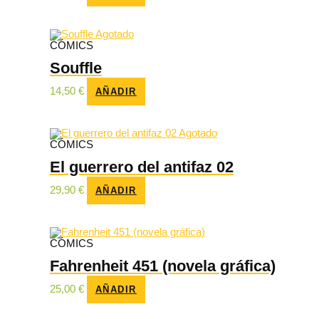
Agotado
CÓMICS
Souffle
14,50
€
AÑADIR
Agotado
CÓMICS
El guerrero del antifaz 02
29,90
€
AÑADIR
CÓMICS
Fahrenheit 451 (novela gráfica)
25,00
€
AÑADIR