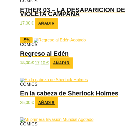
CÓMICS
ETHER 03 – LA DESAPARICION DE
VIOLETA CAMPANA
17,00
€
AÑADIR
-5%
Agotado
CÓMICS
Regreso al Edén
El
El
18,00
€
17,10
€
AÑADIR
precio
precio
original
actual
era:
es:
18,00 €.
17,10 €.
CÓMICS
En la cabeza de Sherlock Holmes
25,00
€
AÑADIR
Agotado
CÓMICS