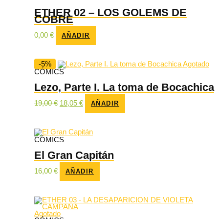
ETHER 02 – LOS GOLEMS DE
COBRE
0,00
€
AÑADIR
-5%
Agotado
CÓMICS
Lezo, Parte I. La toma de Bocachica
El
El
19,00
€
18,05
€
AÑADIR
precio
precio
original
actual
era:
es:
19,00 €.
18,05 €.
CÓMICS
El Gran Capitán
16,00
€
AÑADIR
Agotado