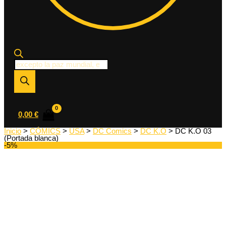
Búsqueda
de
productos
0,00
€
Inicio
>
CÓMICS
>
USA
>
DC Comics
>
DC K.O
> DC K.O 03
(Portada blanca)
-5%