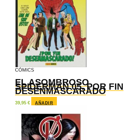
CÓMICS
EL ASOMBROSO
SPIDERMAN 05. POR FIN
DESENMASCARADO
39,95
€
AÑADIR